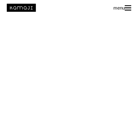
menu
News
L’agence
Auteur·rice·s