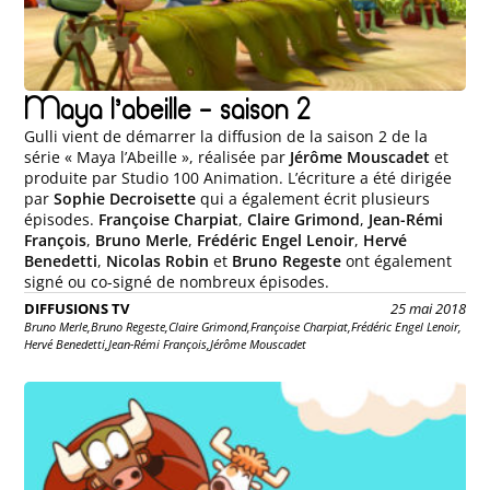
Maya l’abeille – saison 2
Gulli vient de démarrer la diffusion de la saison 2 de la
série « Maya l’Abeille », réalisée par
Jérôme Mouscadet
et
produite par Studio 100 Animation. L’écriture a été dirigée
par
Sophie Decroisette
qui a également écrit plusieurs
épisodes.
Françoise Charpiat
,
Claire Grimond
,
Jean-Rémi
François
,
Bruno Merle
,
Frédéric Engel Lenoir
,
Hervé
Benedetti
,
Nicolas Robin
et
Bruno Regeste
ont également
signé ou co-signé de nombreux épisodes.
DIFFUSIONS TV
25 mai 2018
Bruno Merle,
Bruno Regeste,
Claire Grimond,
Françoise Charpiat,
Frédéric Engel Lenoir,
Hervé Benedetti,
Jean-Rémi François,
Jérôme Mouscadet