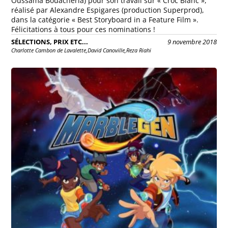
Oussama Bouacheria) pour son travail sur « Croc Blanc »,
réalisé par Alexandre Espigares (production Superprod),
dans la catégorie « Best Storyboard in a Feature Film ».
Félicitations à tous pour ces nominations !
SÉLECTIONS, PRIX ETC...
9 novembre 2018
Charlotte Cambon de Lavalette,
David Canoville,
Reza Riahi