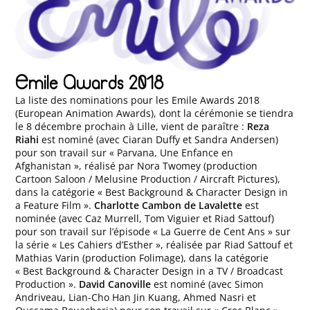
Emile Awards 2018
La liste des nominations pour les Emile Awards 2018
(European Animation Awards), dont la cérémonie se tiendra
le 8 décembre prochain à Lille, vient de paraître :
Reza
Riahi
est nominé (avec Ciaran Duffy et Sandra Andersen)
pour son travail sur « Parvana, Une Enfance en
Afghanistan », réalisé par Nora Twomey (production
Cartoon Saloon / Melusine Production / Aircraft Pictures),
dans la catégorie « Best Background & Character Design in
a Feature Film ».
Charlotte Cambon de Lavalette
est
nominée (avec Caz Murrell, Tom Viguier et Riad Sattouf)
pour son travail sur l’épisode « La Guerre de Cent Ans » sur
la série « Les Cahiers d’Esther », réalisée par Riad Sattouf et
Mathias Varin (production Folimage), dans la catégorie
« Best Background & Character Design in a TV / Broadcast
Production ».
David Canoville
est nominé (avec Simon
Andriveau, Lian-Cho Han Jin Kuang, Ahmed Nasri et