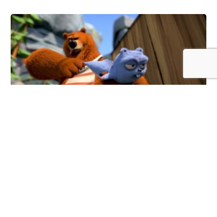
Grizzy et les lemmings
Doublé gagnant pour « Grizzy et les lemmings » cette
semaine ! La série, produite par Studio Hari et dont
Cédric
Lachenaud
a écrit et réalisé 11 épisodes a remporté le
Laurier de l’Animation Jeunesse lundi 12 février et le
Kidscreen Award pour la Meilleure Série Animée mardi 13
février. Félicitations !
SÉLECTIONS, PRIX ETC...
16 février 2018
Cédric Lachenaud