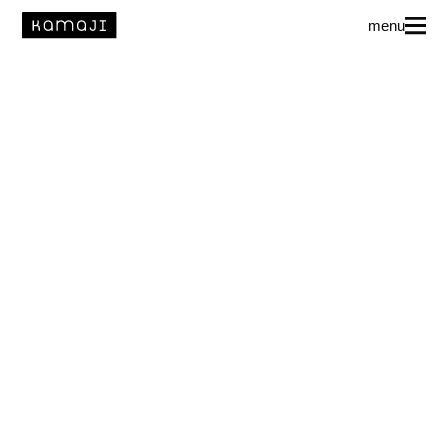
menu
News
L’agence
Auteur·rice·s