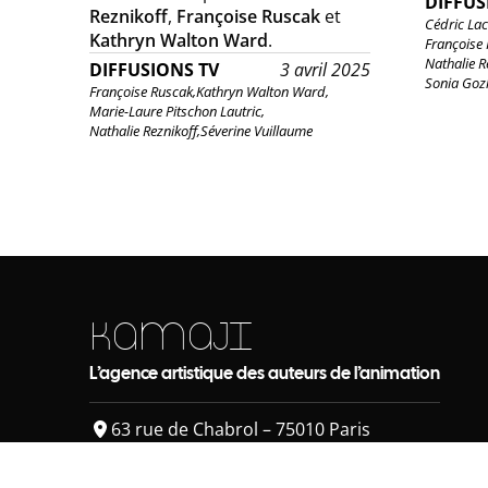
DIFFUS
Reznikoff
,
Françoise Ruscak
et
Cédric La
Kathryn Walton Ward
.
Françoise 
Nathalie R
DIFFUSIONS TV
3 avril 2025
Sonia Goz
Françoise Ruscak,
Kathryn Walton Ward,
Marie-Laure Pitschon Lautric,
Nathalie Reznikoff,
Séverine Vuillaume
KAMAJI
L’agence artistique des auteurs de l’animation
63 rue de Chabrol – 75010 Paris
+ 33 (0)6 88 47 83 46