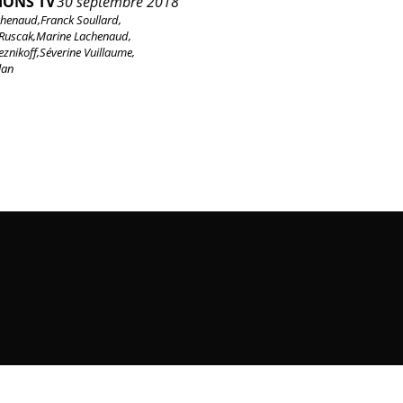
IONS TV
30 septembre 2018
chenaud,
Franck Soullard,
Ruscak,
Marine Lachenaud,
eznikoff,
Séverine Vuillaume,
lan