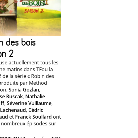
n des bois
on 2
fuse actuellement tous les
e matins dans TFou la
 de la série « Robin des
 produite par Method
ion.
Sonia Gozlan
,
se Ruscak
,
Nathalie
ff
,
Séverine Vuillaume
,
 Lachenaud
,
Cédric
aud
et
Franck Soullard
ont
e nombreux épisodes sur