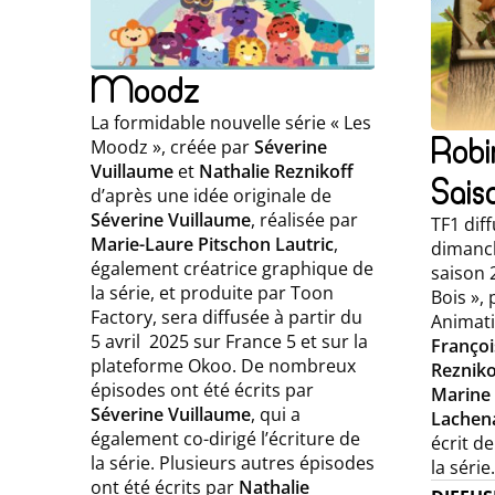
Moodz
La formidable nouvelle série « Les
Robi
Moodz », créée par
Séverine
Vuillaume
et
Nathalie Reznikoff
Sais
d’après une idée originale de
Séverine Vuillaume
, réalisée par
TF1 dif
Marie-Laure Pitschon Lautric
,
dimanch
également créatrice graphique de
saison 2
la série, et produite par Toon
Bois »,
Factory, sera diffusée à partir du
Animat
5 avril 2025 sur France 5 et sur la
Françoi
plateforme Okoo. De nombreux
Rezniko
épisodes ont été écrits par
Marine
Séverine Vuillaume
, qui a
Lachen
également co-dirigé l’écriture de
écrit d
la série. Plusieurs autres épisodes
la série.
ont été écrits par
Nathalie