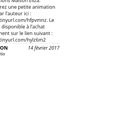
tions Maison Eliza.
ez une petite animation
r l’auteur ici :
/tinyurl.com/hfpvmnz. Le
t disponible à l’achat
nt sur le lien suivant :
/tinyurl.com/hylz6m2
ION
14 février 2017
tia