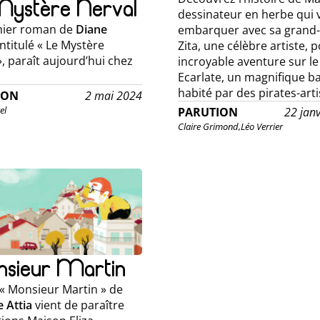
Mystère Nerval
dessinateur en herbe qui 
mier roman de
Diane
embarquer avec sa grand
 intitulé « Le Mystère
Zita, une célèbre artiste, 
», paraît aujourd’hui chez
incroyable aventure sur le
!
Ecarlate, un magnifique b
habité par des pirates-art
ION
2 mai 2024
el
PARUTION
22 jan
Claire Grimond,
Léo Verrier
sieur Martin
e « Monsieur Martin » de
e Attia
vient de paraître