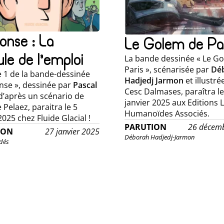
onse : La
Le Golem de Pa
le de l’emploi
La bande dessinée « Le G
Paris », scénarisée par
Dé
 1 de la bande-dessinée
Hadjedj Jarmon
et illustré
nse », dessinée par
Pascal
Cesc Dalmases, paraîtra le
’après un scénario de
janvier 2025 aux Editions 
 Pelaez, paraitra le 5
Humanoïdes Associés.
2025 chez Fluide Glacial !
PARUTION
26 décem
ION
27 janvier 2025
Déborah Hadjedj-Jarmon
dés