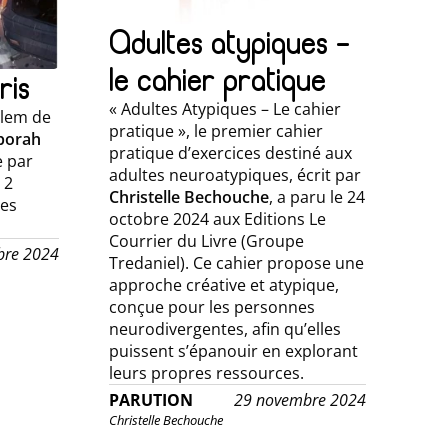
Adultes atypiques –
le cahier pratique
ris
« Adultes Atypiques – Le cahier
olem de
pratique », le premier cahier
borah
pratique d’exercices destiné aux
e par
adultes neuroatypiques, écrit par
 2
Christelle Bechouche
, a paru le 24
Les
octobre 2024 aux Editions Le
Courrier du Livre (Groupe
bre 2024
Tredaniel). Ce cahier propose une
approche créative et atypique,
conçue pour les personnes
neurodivergentes, afin qu’elles
puissent s’épanouir en explorant
leurs propres ressources.
PARUTION
29 novembre 2024
Christelle Bechouche