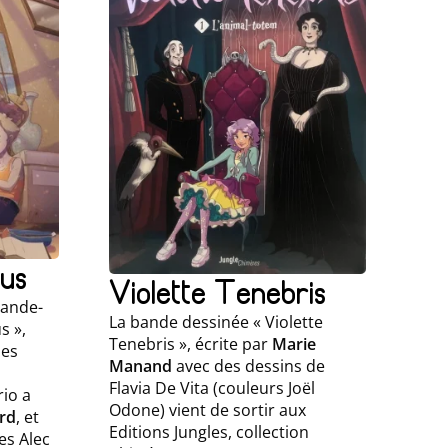
us
Violette Tenebris
bande-
La bande dessinée « Violette
s »,
Tenebris », écrite par
Marie
des
Manand
avec des dessins de
Flavia De Vita (couleurs Joël
rio a
Odone) vient de sortir aux
ard
, et
Editions Jungles, collection
ées Alec