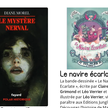
Le navire écarl
La bande-dessinée « Le Na
Ecarlate », écrite par
Clair
Grimond
et
Léo Verrier
et
illustrée par
Léo Verrier
, 
paraître aux Editions Jungl
Découvrez l’histoire de Ma