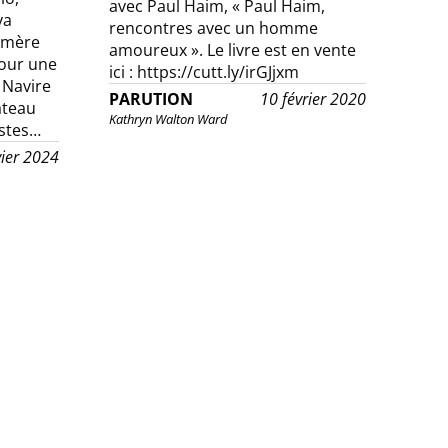
avec Paul Haim, « Paul Haim,
va
rencontres avec un homme
-mère
amoureux ». Le livre est en vente
pour une
ici : https://cutt.ly/irGJjxm
 Navire
PARUTION
10 février 2020
ateau
Kathryn Walton Ward
istes…
vier 2024