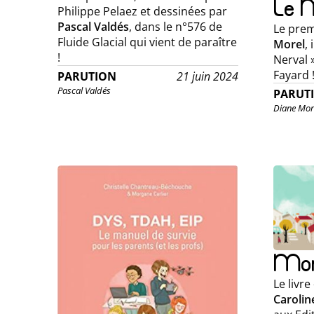
Le 
Philippe Pelaez et dessinées par
Pascal Valdés
, dans le n°576 de
Le pre
Fluide Glacial qui vient de paraître
Morel
,
!
Nerval 
Fayard 
PARUTION
21 juin 2024
Pascal Valdés
PARUT
Diane Mor
Mon
Le livr
Carolin