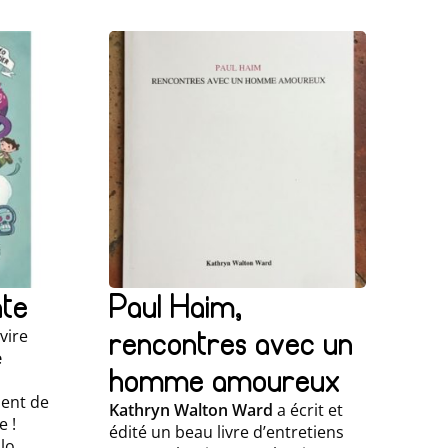
ate
Paul Haim,
rencontres avec un
vire
e
homme amoureux
vient de
Kathryn Walton Ward
a écrit et
e !
édité un beau livre d’entretiens
lo,