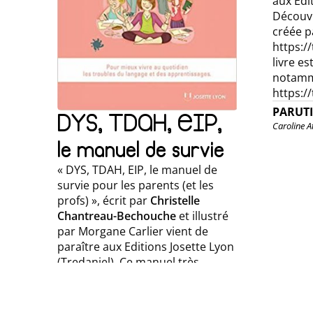
aux Edi
Découvr
créée pa
https:/
livre es
notamme
https:/
PARUT
DYS, TDAH, EIP,
Caroline At
le manuel de survie
« DYS, TDAH, EIP, le manuel de
survie pour les parents (et les
profs) », écrit par
Christelle
Chantreau-Bechouche
et illustré
par Morgane Carlier vient de
paraître aux Editions Josette Lyon
(Tredaniel). Ce manuel très
complet a pour vocation d’aider
les familles et les proches à mieux
appréhender et mieux vivre les