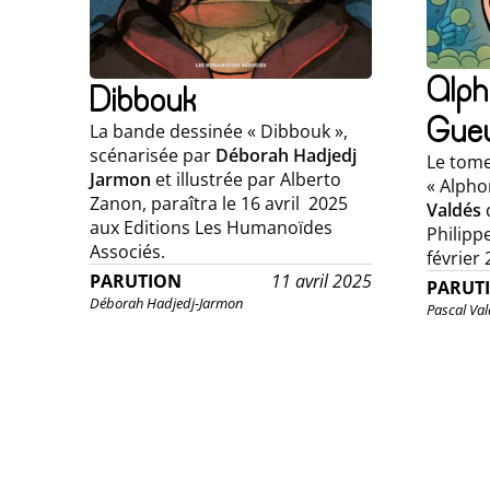
Alph
Dibbouk
Gueu
La bande dessinée « Dibbouk »,
scénarisée par
Déborah Hadjedj
Le tome
Jarmon
et illustrée par Alberto
« Alpho
Zanon, paraîtra le 16 avril 2025
Valdés
d
aux Editions Les Humanoïdes
Philippe
Associés.
février 
PARUTION
11 avril 2025
PARUT
Déborah Hadjedj-Jarmon
Pascal Val