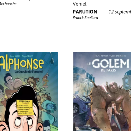
Veniel.
 Bechouche
PARUTION
12 septem
Franck Soullard