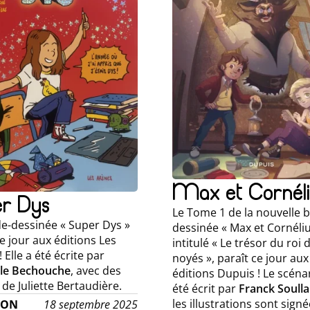
Max et Cornéli
r Dys
Le Tome 1 de la nouvelle 
e-dessinée « Super Dys »
dessinée « Max et Cornéliu
e jour aux éditions Les
intitulé « Le trésor du roi 
 Elle a été écrite par
noyés », paraît ce jour aux
lle Bechouche
, avec des
éditions Dupuis ! Le scéna
de Juliette Bertaudière.
été écrit par
Franck Soull
les illustrations sont sign
ION
18 septembre 2025