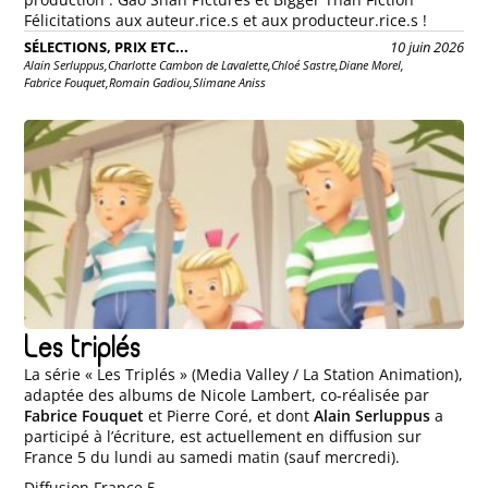
Félicitations aux auteur.rice.s et aux producteur.rice.s !
SÉLECTIONS, PRIX ETC...
10 juin 2026
Alain Serluppus,
Charlotte Cambon de Lavalette,
Chloé Sastre,
Diane Morel,
Fabrice Fouquet,
Romain Gadiou,
Slimane Aniss
Les triplés
La série « Les Triplés » (Media Valley / La Station Animation),
adaptée des albums de Nicole Lambert, co-réalisée par
Fabrice Fouquet
et Pierre Coré, et dont
Alain Serluppus
a
participé à l’écriture, est actuellement en diffusion sur
France 5 du lundi au samedi matin (sauf mercredi).
Diffusion France 5