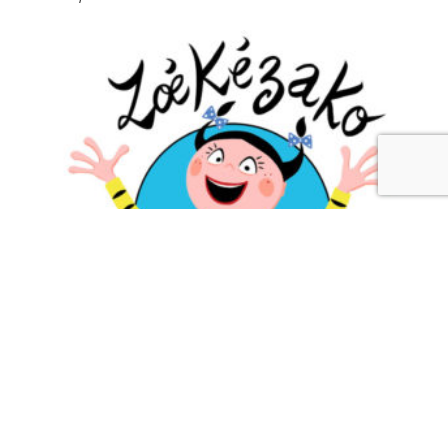
Zoé Kézako
Plusieurs épisodes de la série « Zoé Kézako », produite par
Sparkling (saison 1) et TeamTo (saison 2) d’après les livres
pour enfants de Véronique Saüquère, et dont les deux
saisons ont été réalisées par
Fabrice Fouquet
, sont