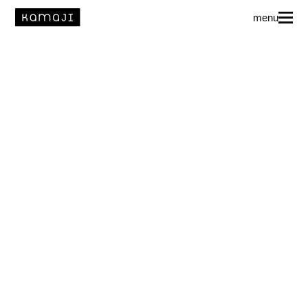
menu
News
L’agence
Auteur·rice·s