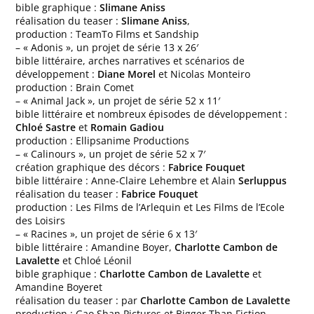
bible graphique :
Slimane Aniss
réalisation du teaser :
Slimane Aniss
,
production : TeamTo Films et Sandship
– « Adonis », un projet de série 13 x 26′
bible littéraire, arches narratives et scénarios de
développement :
Diane Morel
et Nicolas Monteiro
production : Brain Comet
– « Animal Jack », un projet de série 52 x 11′
bible littéraire et nombreux épisodes de développement :
Chloé Sastre
et
Romain Gadiou
production : Ellipsanime Productions
– « Calinours », un projet de série 52 x 7′
création graphique des décors :
Fabrice Fouquet
bible littéraire : Anne-Claire Lehembre et Alain
Serluppus
réalisation du teaser :
Fabrice Fouquet
production : Les Films de l’Arlequin et Les Films de l’Ecole
des Loisirs
– « Racines », un projet de série 6 x 13′
bible littéraire : Amandine Boyer,
Charlotte Cambon de
Lavalette
et Chloé Léonil
bible graphique :
Charlotte Cambon de Lavalette
et
Amandine Boyeret
réalisation du teaser : par
Charlotte Cambon de Lavalette
production : Gao Shan Pictures et Bigger Than Fiction