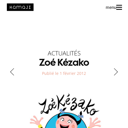
menu
News
L’agence
Auteur·rice·s
ACTUALITÉS
Zoé Kézako
Publié le 1 février 2012