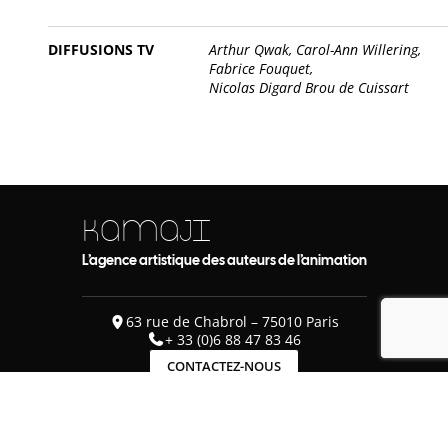
DIFFUSIONS TV
Arthur Qwak,
Carol-Ann Willering,
Fabrice Fouquet,
Nicolas Digard Brou de Cuissart
KAMAJI
L’agence artistique des auteurs de l’animation
63 rue de Chabrol – 75010 Paris
+ 33 (0)6 88 47 83 46
CONTACTEZ-NOUS
Mentions légales
© KAMAJI, Agence artistique