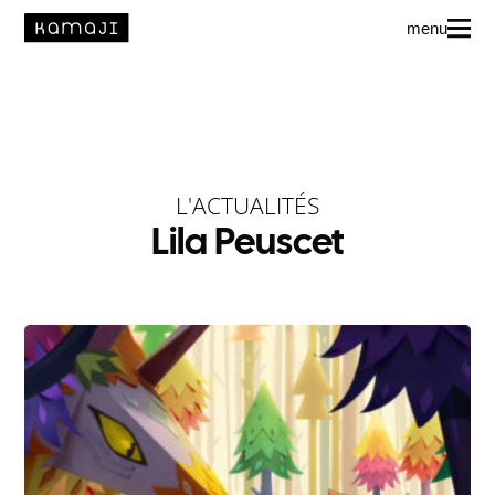
menu
News
L’agence
Auteur·rice·s
L'ACTUALITÉS
Lila Peuscet