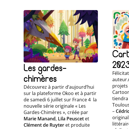
Car
202
Les gardes-
Félicita
chimères
auteur.r
projets
Découvrez à partir d’aujourd’hui
Cartoon
sur la plateforme Okoo et à partir
tiendra
de samedi 6 juillet sur France 4 la
Toulous
nouvelle série originale « Les
–
Cédri
Gardes-Chimères », créée par
original
Marie Manand
,
Lila Peuscet
et
littérai
Clément de Ruyter
et produite