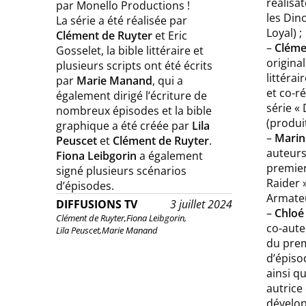
réalisat
par Monello Productions !
les Din
La série a été réalisée par
Loyal) ;
Clément de Ruyter
et Eric
–
Cléme
Gosselet, la bible littéraire et
original
plusieurs scripts ont été écrits
littérai
par
Marie Manand
, qui a
et co-ré
également dirigé l’écriture de
série «
nombreux épisodes et la bible
(produi
graphique a été créée par
Lila
–
Marin
Peuscet
et
Clément de Ruyter
.
auteurs 
Fiona Leibgorin
a également
premier
signé plusieurs scénarios
Raider 
d’épisodes.
Armateu
DIFFUSIONS TV
3 juillet 2024
–
Chloé
Clément de Ruyter,
Fiona Leibgorin,
co-auteu
Lila Peuscet,
Marie Manand
du prem
d’épis
ainsi q
autrice
dévelop