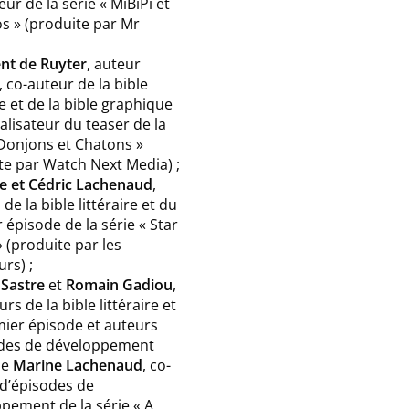
eur de la série « MiBiPi et
os » (produite par Mr
nt de Ruyter
, auteur
, co-auteur de la bible
re et de la bible graphique
alisateur du teaser de la
 Donjons et Chatons »
te par Watch Next Media) ;
e et Cédric Lachenaud
,
de la bible littéraire et du
 épisode de la série « Star
» (produite par les
rs) ;
 Sastre
et
Romain Gadiou
,
rs de la bible littéraire et
ier épisode et auteurs
odes de développement
ue
Marine Lachenaud
, co-
 d’épisodes de
pement de la série « A