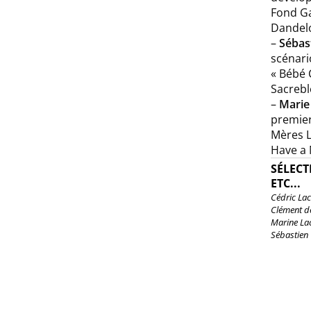
Fond Ga
Dandelo
–
Sébas
scénari
« Bébé 
Sacrebl
–
Marie
premier
Mères L
Have a 
SÉLECT
ETC...
Cédric La
Clément de
Marine La
Sébastien