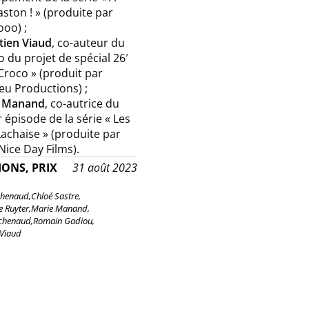
ston ! » (produite par
oo) ;
tien Viaud
, co-auteur du
o du projet de spécial 26′
Croco » (produit par
eu Productions) ;
 Manand
, co-autrice du
 épisode de la série « Les
achaise » (produite par
Nice Day Films).
IONS, PRIX
31 août 2023
chenaud,
Chloé Sastre,
 Ruyter,
Marie Manand,
chenaud,
Romain Gadiou,
 Viaud