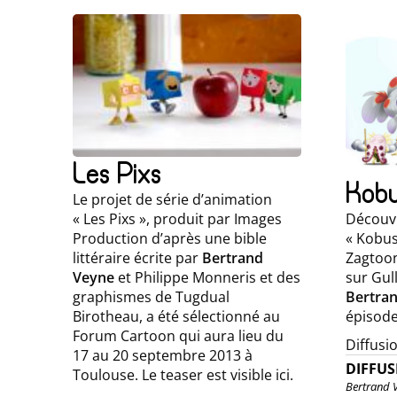
Les Pixs
Kobu
Le projet de série d’animation
Découvr
« Les Pixs », produit par Images
« Kobus
Production d’après une bible
Zagtoon
littéraire écrite par
Bertrand
sur Gul
Veyne
et Philippe Monneris et des
Bertra
graphismes de Tugdual
épisode
Birotheau, a été sélectionné au
Forum Cartoon qui aura lieu du
Diffusio
17 au 20 septembre 2013 à
DIFFUS
Toulouse. Le teaser est visible ici.
Bertrand 