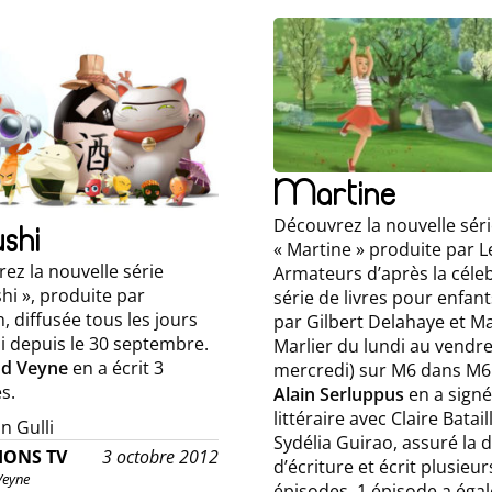
Martine
shi
Découvrez la nouvelle sér
« Martine » produite par L
ez la nouvelle série
Armateurs d’après la céle
hi », produite par
série de livres pour enfan
, diffusée tous les jours
par Gilbert Delahaye et M
li depuis le 30 septembre.
Marlier du lundi au vendre
nd Veyne
en a écrit 3
mercredi) sur M6 dans M6 
s.
Alain Serluppus
en a signé 
littéraire avec Claire Batail
n Gulli
Sydélia Guirao, assuré la d
IONS TV
3 octobre 2012
d’écriture et écrit plusieur
Veyne
épisodes. 1 épisode a éga