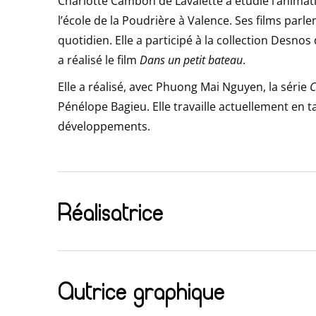
Charlotte Cambon de Lavalette a étudié l’animation
l’école de la Poudrière à Valence. Ses films parle
quotidien. Elle a participé à la collection Desnos 
a réalisé le film
Dans un petit bateau
.
Elle a réalisé, avec Phuong Mai Nguyen, la série
C
Pénélope Bagieu. Elle travaille actuellement en t
développements.
Réalisatrice
Animation – Télévision
Autrice graphique
En cours