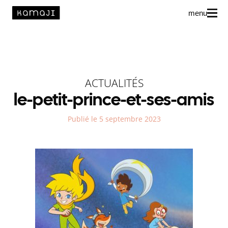
menu
News
L’agence
ACTUALITÉS
Auteur·rice·s
le-petit-prince-et-ses-amis
Publié le 5 septembre 2023