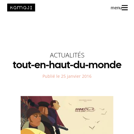
menu
News
L’agence
Auteur·rice·s
ACTUALITÉS
tout-en-haut-du-monde
Publié le 25 janvier 2016