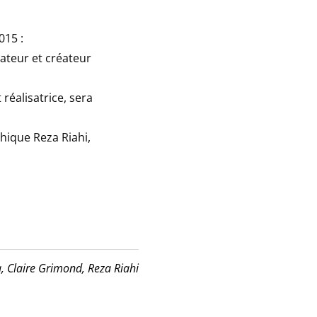
015 :
sateur et créateur
 réalisatrice, sera
phique Reza Riahi,
a,
Claire Grimond,
Reza Riahi