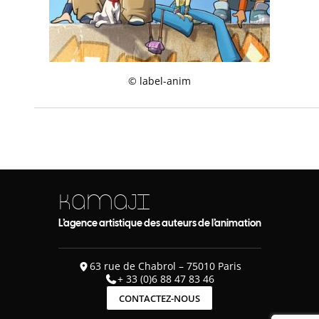
© label-anim
KAMAJI
L’agence artistique des auteurs de l’animation
63 rue de Chabrol – 75010 Paris
+ 33 (0)6 88 47 83 46
CONTACTEZ-NOUS