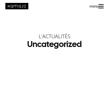
menu
News
L’agence
L'ACTUALITÉS
Uncategorized
Auteur·rice·s