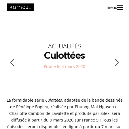
menu
News
L’agence
ACTUALITÉS
Auteur·rice·s
Culottées
Publié le 4 mars 2020
La formidable série
Culottées
, adaptée de la bande dessinée
de Pénélope Bagieu, réalisée par Phuong Mai Nguyen et
Charlotte Cambon de Lavalette et produite par Silex, sera
diffusée à partir du 9 mars 2020 sur France 5 ! Tous les
épisodes seront disponibles en ligne à partir du 7 mars sur