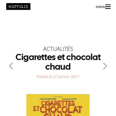
menu
News
L’agence
Auteur·rice·s
ACTUALITÉS
Cigarettes et chocolat
chaud
Publié le 27 janvier 2017