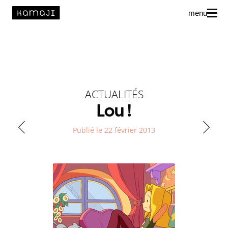
menu
News
L’agence
Auteur·rice·s
ACTUALITÉS
Lou !
Publié le 22 février 2013