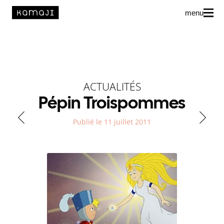
menu
News
L’agence
ACTUALITÉS
Auteur·rice·s
Pépin Troispommes
Publié le 11 juillet 2011